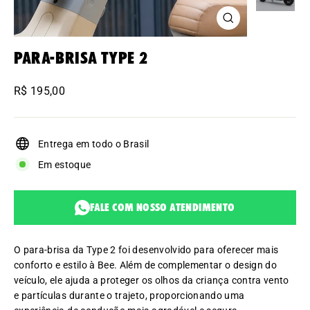
Encerrar
(Esc)
Para-brisa Type 2
Preço
R$ 195,00
normal
Entrega em todo o Brasil
Em estoque
Fale com nosso atendimento
O para-brisa da Type 2 foi desenvolvido para oferecer mais
conforto e estilo à Bee. Além de complementar o design do
veículo, ele ajuda a proteger os olhos da criança contra vento
e partículas durante o trajeto, proporcionando uma