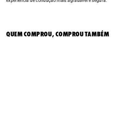
experiência de condução mais agradável e segura.
Quem comprou, comprou também
Para-brisa Type 2