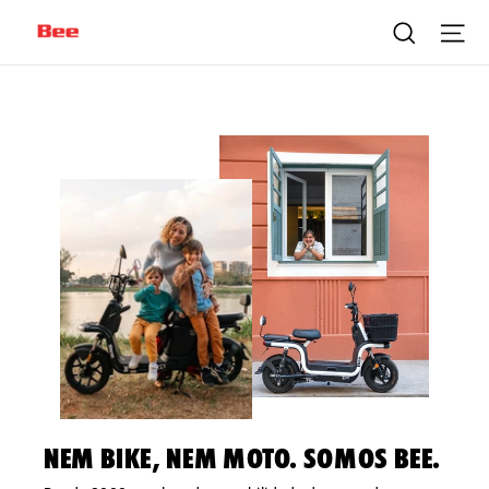
Pular
Pesquis
N
para
o
Conteúdo
Nem bike, nem moto. Somos Bee.